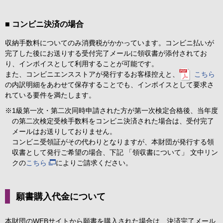
■ コンビニ決済の場合
収納手数料についてのみ消費税がかかっています。コンビニ払いが
完了した後にお送りする受付完了メールに領収書が添付されてお
り、インボイスとして利用することが可能です。
また、コンビニエンスストアが発行するお客様控えと、
こちら
の内訳明細をあわせて保存することでも、インボイスとして要求さ
れている要件を満たします。
※1級第一次・第二次同時申請された方が第一次検定合格後、当年度
の第二次検定受検手数料をコンビニ決済された場合は、受付完了
メールはお送りしておりません。
コンビニ受領証がその代わりとなりますが、本財団が発行する領
収書として発行ご希望の場合、下記 「領収書について」 文中リン
クの
こちら
によりご請求ください。
願書購入代金について
本財団のWEBサイトから願書を購入された場合は、決済完了メール